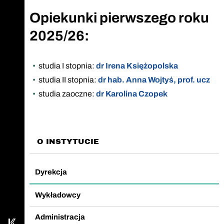
Opiekunki pierwszego roku
2025/26:
studia I stopnia:
dr Irena Księżopolska
studia II stopnia:
dr hab. Anna Wojtyś, prof. ucz
studia zaoczne:
dr Karolina Czopek
O INSTYTUCIE
Zadzwoń do sekretariatu
Nasz fanpage na Facebook
Dyrekcja
Wykładowcy
Wyślij email
Administracja
Kampus