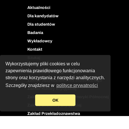
Aktualności
Dla kandydatów
Dla studentów
Badania
Wykładowcy
Kontakt
Szukaj
Wykorzystujemy pliki cookies w celu
zapewnienia prawidłowego funkcjonowania
Zakład Języka Angielskiego
strony oraz korzystania z narzędzi analitycznych.
Zakład Językoznawstwa Stosowanego
Szczegóły znajdziesz w
polityce prywatności
Zakład Kultury Brytyjskiej
Zakład Kultur i Literatur Ameryki Północnej
OK
Zakład Literatury Brytyjskiej
Zakład Przekładoznawstwa
Zadzwoń do sekretariatu