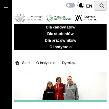
Menu
Przejdź
Przejdź
Szukaj
EN
główne
Przełącz
do
do
na
głównej
wyszukiwarki
ciemny
treści
wygląd
Dla kandydatów
Dla studentów
Dla pracowników
O Instytucie
Start
O Instytucie
Dyrekcja
Start