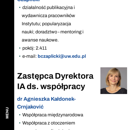
działalność publikacyjna i
wydawnicza pracowników
Instytutu; popularyzacja
nauki; doradztwo - mentoring i
awanse naukowe.
pokój: 2.411
e-mail:
bczaplicki@uw.edu.pl
Zastępca Dyrektora
IA ds. współpracy
dr Agnieszka Kałdonek-
Crnjaković
MENU
Współpraca międzynarodowa
Współpraca z otoczeniem