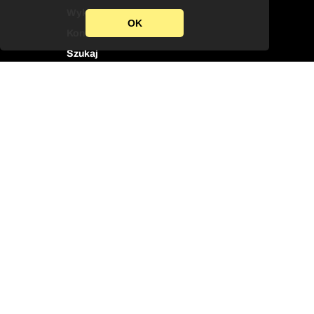
Wykładowcy
OK
Kontakt
Szukaj
Zakład Języka Angielskiego
Zakład Językoznawstwa Stosowanego
Zakład Kultury Brytyjskiej
Zakład Kultur i Literatur Ameryki Północnej
Zakład Literatury Brytyjskiej
Zakład Przekładoznawstwa
Zadzwoń do sekretariatu
Kontakt
Kampus
USOS
Facebook