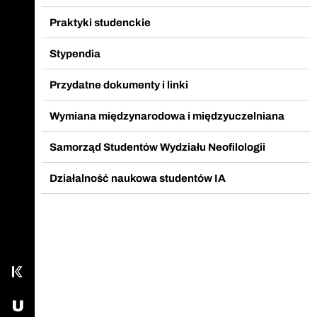
Praktyki studenckie
Stypendia
Przydatne dokumenty i linki
Wymiana międzynarodowa i międzyuczelniana
Samorząd Studentów Wydziału Neofilologii
Zadzwoń do sekretariatu
Działalność naukowa studentów IA
Nasz fanpage na Facebook
Wyślij email
Kampus
USOS - Uniwersytecki System Obsługi Studiów