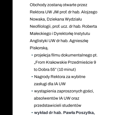
Obchody zostaną otwarte przez
Rektora UW JM prof. dr hab. Alojzego
Nowaka, Dziekana Wydziału
Neofilologii, prof. ucz. dr hab. Roberta
Małeckiego i Dyrektorkę Instytutu
Anglistyki UW dr hab. Agnieszkę
Piskorską.
projekcja filmu dokumentalnego pt.
„From Krakowskie Przedmieście 9
to Dobra 55” (10 minut)
Nagrody Rektora za wybitne
zasługi dla IA UW
wystąpienia zaproszonych gości,
absolwentów IA UW oraz
przedstawicieli studentów
wykład dr hab. Pawła Poszytka,