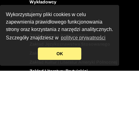
Wykładowcy
Kontakt
Wykorzystujemy pliki cookies w celu
Szukaj
zapewnienia prawidłowego funkcjonowania
strony oraz korzystania z narzędzi analitycznych.
Zakład Języka Angielskiego
Szczegóły znajdziesz w
polityce prywatności
Zakład Językoznawstwa Stosowanego
Zakład Kultury Brytyjskiej
OK
Zakład Kultur i Literatur Ameryki Północnej
Zakład Literatury Brytyjskiej
Zakład Przekładoznawstwa
Zadzwoń do sekretariatu
Kontakt
Kampus
USOS
Facebook