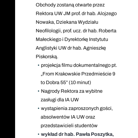
Obchody zostaną otwarte przez
Rektora UW JM prof. dr hab. Alojzego
Nowaka, Dziekana Wydziału
Neofilologii, prof. ucz. dr hab. Roberta
Małeckiego i Dyrektorkę Instytutu
Anglistyki UW dr hab. Agnieszkę
Piskorską.
projekcja filmu dokumentalnego pt.
„From Krakowskie Przedmieście 9
to Dobra 55” (10 minut)
Nagrody Rektora za wybitne
zasługi dla IA UW
wystąpienia zaproszonych gości,
absolwentów IA UW oraz
przedstawicieli studentów
wykład dr hab. Pawła Poszytka,