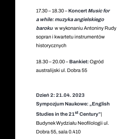
17.30 – 18.30 –
Koncert
Music for
a while: m
uzyka angielskiego
baroku
w wykonaniu Antoniny Rudy
sopran i kwartetu instrumentów
historycznych
18.30 – 20.00 –
Bankiet:
Ogród
australijski ul. Dobra 55
Dzień 2: 21.04. 2023
Sympozjum Naukowe: „English
st
Studies in the 21
Century”
|
Budynek Wydziału Neofilologii ul.
Dobra 55, sala 0.410