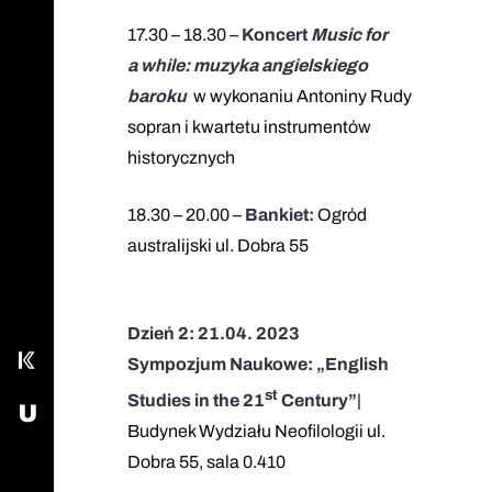
17.30 – 18.30 –
Koncert
Music for
a while: m
uzyka angielskiego
baroku
w wykonaniu Antoniny Rudy
sopran i kwartetu instrumentów
historycznych
Zadzwoń do sekretariatu
18.30 – 20.00 –
Bankiet:
Ogród
australijski ul. Dobra 55
Nasz fanpage na Facebook
Wyślij email
Dzień 2: 21.04. 2023
Kampus
Sympozjum Naukowe: „English
st
Studies in the 21
Century”
|
USOS - Uniwersytecki System Obsługi Studiów
Budynek Wydziału Neofilologii ul.
Dobra 55, sala 0.410