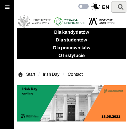
Menu
Przejdź
Przejdź
Szukaj
EN
główne
Przełącz
do
do
na
głównej
wyszukiwarki
ciemny
treści
wygląd
Dla kandydatów
Dla studentów
Dla pracowników
O Instytucie
Start
Irish Day
Contact
Start