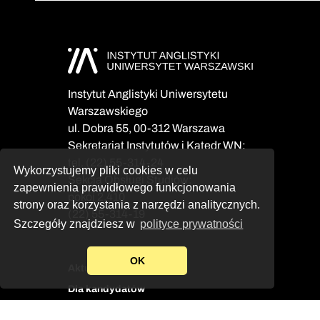
Instytut Anglistyki Uniwersytetu
Warszawskiego
ul. Dobra 55, 00-312 Warszawa
Sekretariat Instytutów i Katedr WN:
tel. (22) 55-314-24
Wykorzystujemy pliki cookies w celu
Sekcja Obsługi Studiów:
zapewnienia prawidłowego funkcjonowania
pokój 2.410
strony oraz korzystania z narzędzi analitycznych.
(22) 55-314-19
Szczegóły znajdziesz w
polityce prywatności
OK
Aktualności
Dla kandydatów
Dla studentów