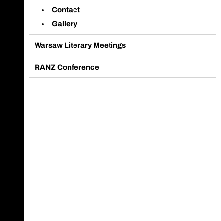
Contact
Gallery
Warsaw Literary Meetings
RANZ Conference
Zadzwoń do sekretariatu
Nasz fanpage na Facebook
Wyślij email